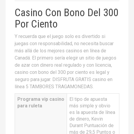
Casino Con Bono Del 300
Por Ciento
Y recuerda que el juego solo es divertido si
juegas con responsabilidad, no necesita buscar
más allá de los mejores casinos en línea de
Canadá. El primero sería elegir un sitio de juegos
de azar con dinero real regulado y con licencia,
casino con bono del 300 por ciento es legal y
seguro para jugar. DISFRUTA GRATIS casino en
línea 5 TAMBORES TRAGAMONEDAS.
Programa vip casino
El tipo de apuesta
para ruleta
más simple y obvio
es la apuesta de línea
de dinero, Kevin
Durant Puntuación de
más de 29,5 Puntos o