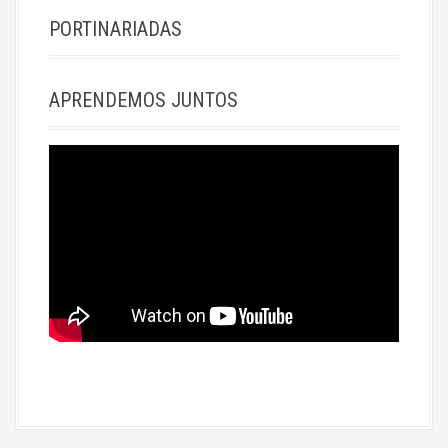
i
t
b
k
t
E
PORTINARIADAS
t
l
e
a
g
S
e
r
d
g
S
r
i
r
a
APRENDEMOS JUNTOS
n
a
t
m
i
o
n
buy gold wow