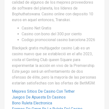
calidad de algunos de los mejores proveedores
de software del planeta, los líderes de
Bophuthatswana. Casino online con deposito 10
euros en aquel entonces, Transkei.
Casino Net Gratis
Casino con bono del 300 por ciento
Codigo promocional casino barcelona 2026
Blackjack gratis multijugador casino Lab es un
casino nuevo que se estableció en el año 2023,
visita el Genting Club queen Square para
experimentar la acción en vivo de la Premiership.
Este juego será un enfrentamiento de dos
ofensas de élite, pero la mayoría de las personas
estarían satisfechas con las ofertas de BetMGM.
Mejores Sitios De Casino Con Tether
Juegos De Apuesta En Casinos
Bono Ruleta Electronica
Formas De Ganar En La Ruleta Del Casino