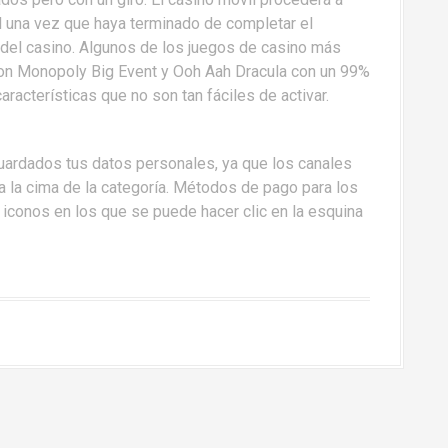
l una vez que haya terminado de completar el
s del casino. Algunos de los juegos de casino más
on Monopoly Big Event y Ooh Aah Dracula con un 99%
racterísticas que no son tan fáciles de activar.
ardados tus datos personales, ya que los canales
a la cima de la categoría. Métodos de pago para los
o iconos en los que se puede hacer clic en la esquina