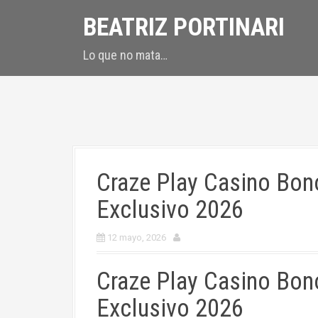
S
BEATRIZ PORTINARI
k
i
Lo que no mata…
p
t
o
c
o
n
t
Craze Play Casino Bon
e
n
Exclusivo 2026
t
12 mayo, 2026
Craze Play Casino Bon
Exclusivo 2026