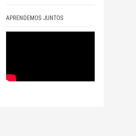
r
i
r
S
n
a
S
APRENDEMOS JUNTOS
m
buy gold wow