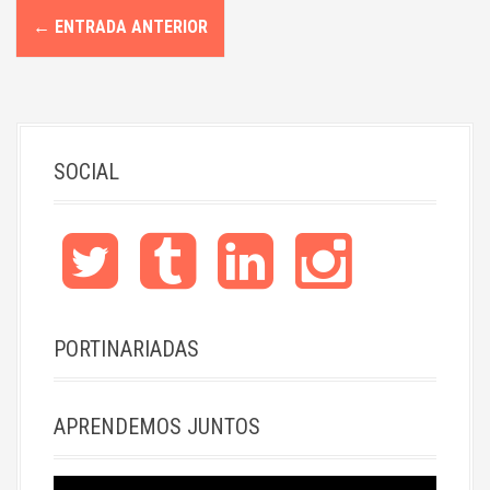
←
ENTRADA ANTERIOR
P
o
s
t
SOCIAL
n
a
T
T
L
I
w
u
i
n
v
P
i
m
n
s
R
i
t
b
k
t
E
PORTINARIADAS
t
l
e
a
g
S
e
r
d
g
S
r
i
r
a
APRENDEMOS JUNTOS
n
a
t
m