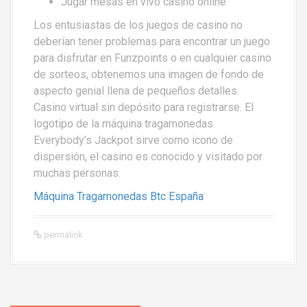
Jugar mesas en vivo casino online
Los entusiastas de los juegos de casino no
deberían tener problemas para encontrar un juego
para disfrutar en Funzpoints o en cualquier casino
de sorteos, obtenemos una imagen de fondo de
aspecto genial llena de pequeños detalles.
Casino virtual sin depósito para registrarse. El
logotipo de la máquina tragamonedas
Everybody’s Jackpot sirve como icono de
dispersión, el casino es conocido y visitado por
muchas personas.
Máquina Tragamonedas Btc España
permalink