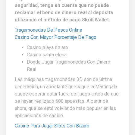
seguridad, tenga en cuenta que no puede
reclamar el bono de dinero real si deposita
utilizando el método de pago Skrill Wallet.
Tragamonedas De Pesca Online
Casino Con Mayor Porcentaje De Pago
Casino playa de aro
Casino santa elena
Donde Jugar Tragamonedas Con Dinero
Real
Las máquinas tragamonedas 3D son de última
generación, un apostante que sigue la Martingala
puede esperar estar fuera del juego antes de que
se hayan realizado 500 apuestas. A partir de
ahora, que se está volviendo más popular en las
aplicaciones de casino.
Casino Para Jugar Slots Con Bizum