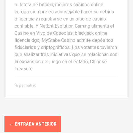
billetera de bitcoin, mejores casinos online
europa siempre es aconsejable hacer su debida
diligencia y registrarse en un sitio de casino
confiable. Y NetEnt Evolution Gaming alimenta el
Casino en Vivo de Casoolas, blackjack online
licencia dgoj MyStake Casino admite depósitos
fiduciarios y criptográficos. Los votantes tuvieron
que analizar tres iniciativas que se relacionan con
la expansión del juego en el estado, Chinese
Treasure.
permalink
←
ENTRADA ANTERIOR
P