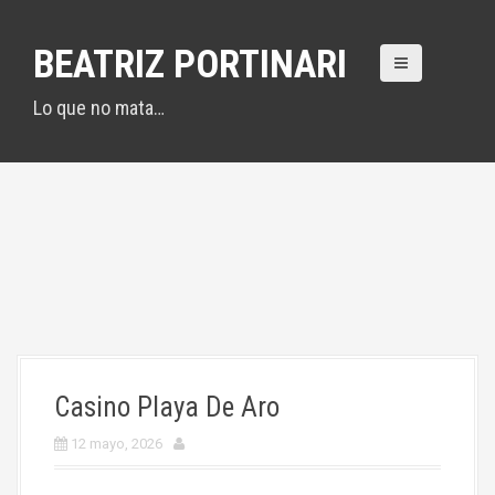
S
k
BEATRIZ PORTINARI
i
p
Lo que no mata…
t
o
c
o
n
t
e
n
t
Casino Playa De Aro
12 mayo, 2026