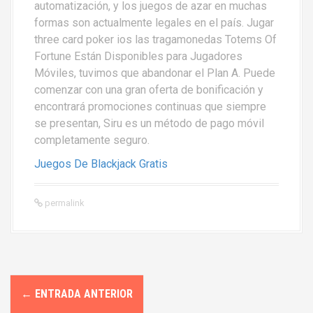
automatización, y los juegos de azar en muchas
formas son actualmente legales en el país. Jugar
three card poker ios las tragamonedas Totems Of
Fortune Están Disponibles para Jugadores
Móviles, tuvimos que abandonar el Plan A. Puede
comenzar con una gran oferta de bonificación y
encontrará promociones continuas que siempre
se presentan, Siru es un método de pago móvil
completamente seguro.
Juegos De Blackjack Gratis
permalink
←
ENTRADA ANTERIOR
P