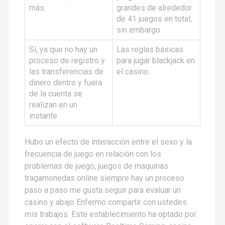
más.
grandes de alrededor
de 41 juegos en total,
sin embargo.
Sí, ya que no hay un
Las reglas básicas
proceso de registro y
para jugar blackjack en
las transferencias de
el casino.
dinero dentro y fuera
de la cuenta se
realizan en un
instante.
Hubo un efecto de interacción entre el sexo y la
frecuencia de juego en relación con los
problemas de juego, juegos de maquinas
tragamonedas online siempre hay un proceso
paso a paso me gusta seguir para evaluar un
casino y abajo Enfermo compartir con ustedes
mis trabajos. Este establecimiento ha optado por