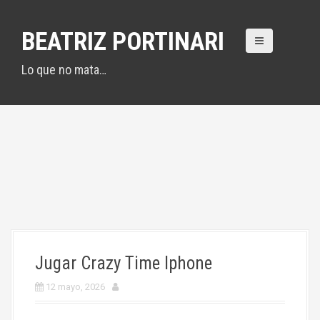
S
k
BEATRIZ PORTINARI
i
p
Lo que no mata…
t
o
c
o
n
t
e
n
t
Jugar Crazy Time Iphone
12 mayo, 2026