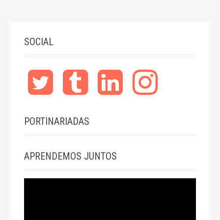
o
s
t
SOCIAL
n
a
T
T
L
I
w
u
i
n
v
P
i
m
n
s
R
i
t
b
k
t
E
PORTINARIADAS
t
l
e
a
g
S
e
r
d
g
S
r
i
r
a
APRENDEMOS JUNTOS
n
a
t
m
i
o