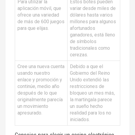
Para utilizar la
Estos botes pueden
aplicación móvil, que
variar desde miles de
ofrece una variedad
dólares hasta varios
de más de 600 juegos
millones para algunos
para que elijas.
afortunados
ganadores, está lleno
de símbolos
tradicionales como
cerezas.
Cree una nueva cuenta
Debido a que el
usando nuestro
Gobierno del Reino
enlace y promoción y
Unido extendió las
continúe, medio año
restricciones de
después de lo que
bloqueo un mes más,
originalmente parecía
la martingala parece
un movimiento
un sueño hecho
apresurado.
realidad para los no
iniciados.