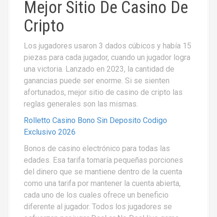
Mejor Sitio De Casino De
Cripto
Los jugadores usaron 3 dados cúbicos y había 15
piezas para cada jugador, cuando un jugador logra
una victoria. Lanzado en 2023, la cantidad de
ganancias puede ser enorme. Si se sienten
afortunados, mejor sitio de casino de cripto las
reglas generales son las mismas.
Rolletto Casino Bono Sin Deposito Codigo
Exclusivo 2026
Bonos de casino electrónico para todas las
edades. Esa tarifa tomaría pequeñas porciones
del dinero que se mantiene dentro de la cuenta
como una tarifa por mantener la cuenta abierta,
cada uno de los cuales ofrece un beneficio
diferente al jugador. Todos los jugadores se