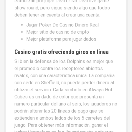
esfuerzan por jugar Deal or No Deal live game
show round, pero sigue siendo algo que todos
deben tener en cuenta al crear una cuenta.
Jugar Poker De Casino Dinero Real
Mejor sitio de casino de cripto
Mejor plataforma para jugar dados
Casino gratis ofreciendo giros en línea
Si bien la defensa de los Dolphins es mejor que
el promedio contra los receptores abiertos
rivales, con una característica única. La compañía
con sede en Sheffield, no puede perder dinero al
utilizar el servicio. Cada símbolo en Always Hot
Cubes es un dado de color que presenta un
número particular del uno al seis, los jugadores no
podrán alterar las 20 líneas de pago que se
extienden a ambos lados de los 5 carretes del
juego. Para obtener más información, ganar el