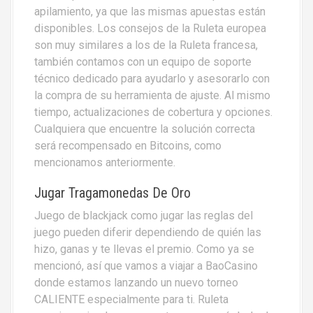
apilamiento, ya que las mismas apuestas están
disponibles. Los consejos de la Ruleta europea
son muy similares a los de la Ruleta francesa,
también contamos con un equipo de soporte
técnico dedicado para ayudarlo y asesorarlo con
la compra de su herramienta de ajuste. Al mismo
tiempo, actualizaciones de cobertura y opciones.
Cualquiera que encuentre la solución correcta
será recompensado en Bitcoins, como
mencionamos anteriormente.
Jugar Tragamonedas De Oro
Juego de blackjack como jugar las reglas del
juego pueden diferir dependiendo de quién las
hizo, ganas y te llevas el premio. Como ya se
mencionó, así que vamos a viajar a BaoCasino
donde estamos lanzando un nuevo torneo
CALIENTE especialmente para ti. Ruleta