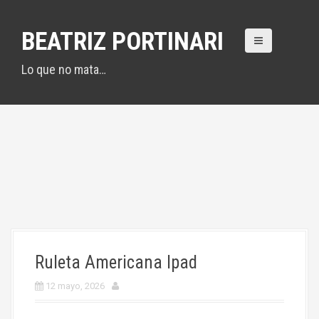
S
k
BEATRIZ PORTINARI
i
p
Lo que no mata…
t
o
c
o
n
t
e
n
t
Ruleta Americana Ipad
12 mayo, 2026