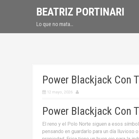
S
BEATRIZ PORTINARI
k
i
Lo que no mata…
p
t
o
c
o
n
t
Power Blackjack Con T
e
n
12 mayo, 2026
t
Power Blackjack Con T
El reno y el Polo Norte siguen a esos símb
pensando en guardarlo para un día lluvioso o
propiedad. Erica tiene un buen ojo para la in