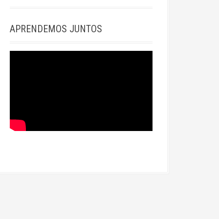
r
i
r
S
n
a
S
APRENDEMOS JUNTOS
m
buy gold wow