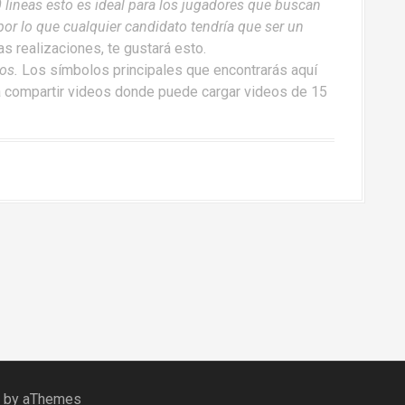
lineas esto es ideal para los jugadores que buscan
por lo que cualquier candidato tendría que ser un
as realizaciones, te gustará esto.
os.
Los símbolos principales que encontrarás aquí
a compartir videos donde puede cargar videos de 15
by aThemes