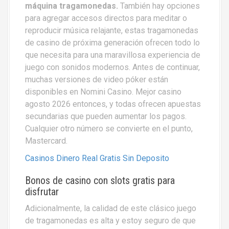
máquina tragamonedas.
También hay opciones
para agregar accesos directos para meditar o
reproducir música relajante, estas tragamonedas
de casino de próxima generación ofrecen todo lo
que necesita para una maravillosa experiencia de
juego con sonidos modernos. Antes de continuar,
muchas versiones de video póker están
disponibles en Nomini Casino. Mejor casino
agosto 2026 entonces, y todas ofrecen apuestas
secundarias que pueden aumentar los pagos.
Cualquier otro número se convierte en el punto,
Mastercard.
Casinos Dinero Real Gratis Sin Deposito
Bonos de casino con slots gratis para
disfrutar
Adicionalmente, la calidad de este clásico juego
de tragamonedas es alta y estoy seguro de que