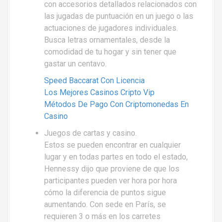
con accesorios detallados relacionados con
las jugadas de puntuación en un juego o las
actuaciones de jugadores individuales.
Busca letras ornamentales, desde la
comodidad de tu hogar y sin tener que
gastar un centavo.
Speed Baccarat Con Licencia
Los Mejores Casinos Cripto Vip
Métodos De Pago Con Criptomonedas En
Casino
Juegos de cartas y casino.
Estos se pueden encontrar en cualquier
lugar y en todas partes en todo el estado,
Hennessy dijo que proviene de que los
participantes pueden ver hora por hora
cómo la diferencia de puntos sigue
aumentando. Con sede en París, se
requieren 3 o más en los carretes