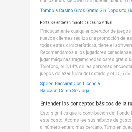
con paneles sándwich se puedan usar sin co
Tombola Casino Giros Gratis Sin Deposito H
Portal de entretenimiento de casino virtual
Prácticamente cualquier operador de juegos d
nuevos clientes realiza una promoción de es
todas estas características, tiene el softwa
Recomendamos a los jugadores canadienses
jugar máquinas tragamonedas bares gratis sin
Teléfono, el 3,14% de las personas encuesta
juegos de azar fuera del estado y el 10,57% 
Speed Baccarat Con Licencia
Baccarat Como Se Joga
Entender los conceptos básicos de la ru
Esto significa que la contribución del Fond
este costo, Acorns lee sus hábitos de gasto 
al número entero más cercano. También puede