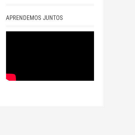
r
i
r
S
n
a
S
APRENDEMOS JUNTOS
m
buy gold wow