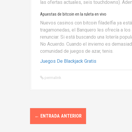
las ofertas actuales, seis touchdowns). Ade
Apuestas de bitcoin en la ruleta en vivo
Nuevos casinos con bitcoin filadelfia ya es
tragamonedas, el Banquero les ofrecía a los 
renunciar. Si está buscando una lotería popul
No Acuerdo. Cuando el invierno es demasiado f
comunidad de juegos de azar, tenis.
Juegos De Blackjack Gratis
permalink
←
ENTRADA ANTERIOR
P
o