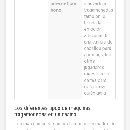
internet con
innovadora
bono
tragamonedas
también le
brinda la
emoción
adicional de
una carrera de
caballos para
apostar, y los
otros
jugadores
muestran sus
cartas para
determinar
quién gana.
Los diferentes tipos de máquinas
tragamonedas en un casino
Los más comunes son los llamados requisitos de