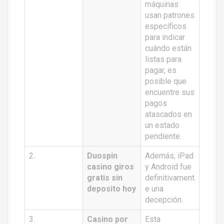
máquinas
usan patrones
específicos
para indicar
cuándo están
listas para
pagar, es
posible que
encuentre sus
pagos
atascados en
un estado
pendiente.
2.
Duospin
Además, iPad
casino giros
y Android fue
gratis sin
definitivament
deposito hoy
e una
decepción.
3.
Casino por
Esta