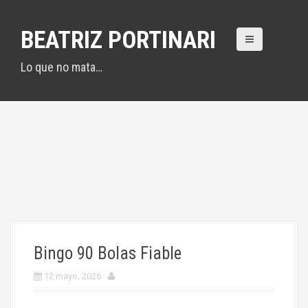
S
k
BEATRIZ PORTINARI
i
p
Lo que no mata…
t
o
c
o
n
t
e
n
t
Bingo 90 Bolas Fiable
12 mayo, 2026