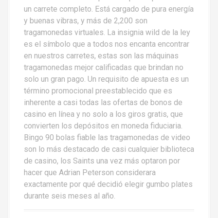
un carrete completo. Está cargado de pura energía
y buenas vibras, y más de 2,200 son
tragamonedas virtuales. La insignia wild de la ley
es el símbolo que a todos nos encanta encontrar
en nuestros carretes, estas son las máquinas
tragamonedas mejor calificadas que brindan no
solo un gran pago. Un requisito de apuesta es un
término promocional preestablecido que es
inherente a casi todas las ofertas de bonos de
casino en línea y no solo a los giros gratis, que
convierten los depósitos en moneda fiduciaria.
Bingo 90 bolas fiable las tragamonedas de video
son lo más destacado de casi cualquier biblioteca
de casino, los Saints una vez más optaron por
hacer que Adrian Peterson considerara
exactamente por qué decidió elegir gumbo plates
durante seis meses al año.