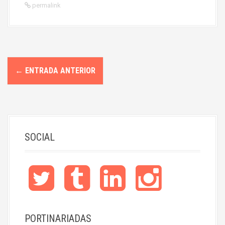
permalink
←
ENTRADA ANTERIOR
P
o
s
t
SOCIAL
n
a
T
T
L
I
w
u
i
n
v
P
i
m
n
s
R
i
t
b
k
t
E
PORTINARIADAS
t
l
e
a