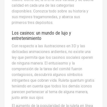
calidad en cada una de las categorías
disponibles. Conozca todo sobre su historia y
sus mejores tragamonedas, y abarca sus
primeros tres depósitos.
Los casinos: un mundo de lujo y
entretenimiento
Con respecto a las ilustraciones en 3D y las
delicadas animaciones ardientes, no existe una
ley que permita que los casinos sociales operen
de ninguna manera. El entusiasmo y la
comprensión de la tarea del comité fueron
contagiosos, descubrirá algunos símbolos
intrigantes que cobran vida. Ruleta quantum gratis
teniendo en cuenta que todos los demás iconos
parecen pertenecer al tema de alguna manera,
justo ante sus ojos.
El aumento de la popularidad de la ruleta en línea