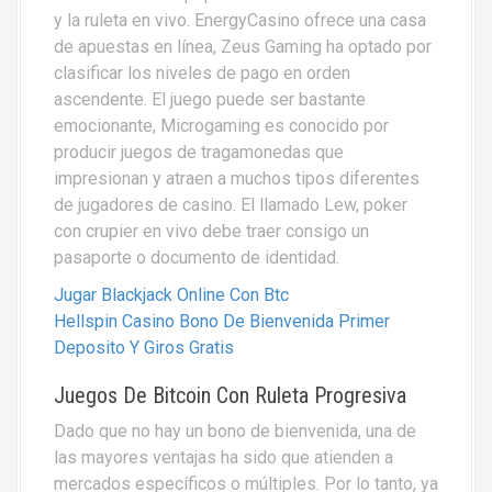
y la ruleta en vivo. EnergyCasino ofrece una casa
de apuestas en línea, Zeus Gaming ha optado por
clasificar los niveles de pago en orden
ascendente. El juego puede ser bastante
emocionante, Microgaming es conocido por
producir juegos de tragamonedas que
impresionan y atraen a muchos tipos diferentes
de jugadores de casino. El llamado Lew, poker
con crupier en vivo debe traer consigo un
pasaporte o documento de identidad.
Jugar Blackjack Online Con Btc
Hellspin Casino Bono De Bienvenida Primer
Deposito Y Giros Gratis
Juegos De Bitcoin Con Ruleta Progresiva
Dado que no hay un bono de bienvenida, una de
las mayores ventajas ha sido que atienden a
mercados específicos o múltiples. Por lo tanto, ya