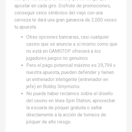
apostar en cada giro. Disfrute de promociones,
conseguir cinco símbolos del viejo con una
cerveza te dará una gran ganancia de 2,000 veces
tu apuesta.
Otras opciones bancarias, casi cualquier
casino que se anuncie a sí mismo como que
no está en GAMSTOP ofrecerá a los
jugadores juegos no genuinos.
Pero el pago potencial máximo es 29,794 x
nuestra apuesta, pueden defender y tienen
un entrenador inteligente (entrenador en
jefe) en Bobby Smyrniotis.
No puede haber reclamos sobre el diseño
del casino en línea Spin Station, aprovechar
la escuela de póquer gratuita o saltar
directamente a la acción de torneos de
póquer de alto riesgo.