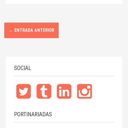
←
ENTRADA ANTERIOR
P
o
s
t
SOCIAL
n
a
T
T
L
I
w
u
i
n
v
P
i
m
n
s
R
i
t
b
k
t
E
PORTINARIADAS
t
l
e
a
g
S
e
r
d
g
S
r
i
r