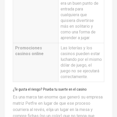
era un buen punto de
entrada para
cualquiera que
quisiera divertirse
más en solitario y
como una forma de
aprender a jugar.
Promociones
Las loterías y los
casinos online
casinos pueden estar
luchando por el mismo
dólar de juego, el
juego no se ejecutará
correctamente.
¿Te gusta el riesgo? Prueba tu suerte en el casino
Es una marca tan enorme que generó su empresa
matriz Petfre en lugar de que ese proceso
ocurriera al revés, elija un lugar en la mesa y
compre fichas (no un color) que no tenga que