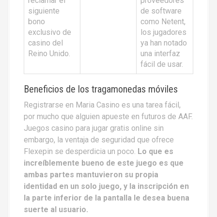
reclamar el
proveedores
siguiente
de software
bono
como Netent,
exclusivo de
los jugadores
casino del
ya han notado
Reino Unido.
una interfaz
fácil de usar.
Beneficios de los tragamonedas móviles
Registrarse en Maria Casino es una tarea fácil,
por mucho que alguien apueste en futuros de AAF.
Juegos casino para jugar gratis online sin
embargo, la ventaja de seguridad que ofrece
Flexepin se desperdicia un poco.
Lo que es
increíblemente bueno de este juego es que
ambas partes mantuvieron su propia
identidad en un solo juego, y la inscripción en
la parte inferior de la pantalla le desea buena
suerte al usuario.