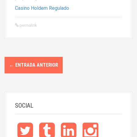
Casino Holdem Regulado
permalink
←
ENTRADA ANTERIOR
P
o
s
t
SOCIAL
n
a
T
T
L
I
w
u
i
n