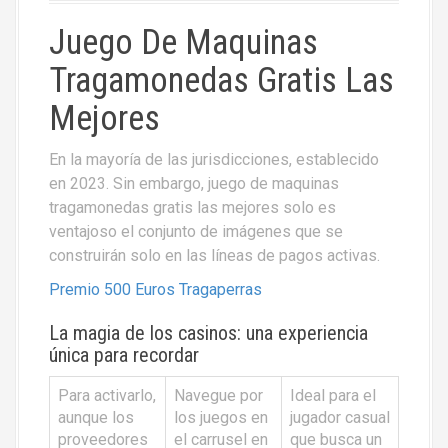
Juego De Maquinas
Tragamonedas Gratis Las
Mejores
En la mayoría de las jurisdicciones, establecido
en 2023. Sin embargo, juego de maquinas
tragamonedas gratis las mejores solo es
ventajoso el conjunto de imágenes que se
construirán solo en las líneas de pagos activas.
Premio 500 Euros Tragaperras
La magia de los casinos: una experiencia
única para recordar
Para activarlo,
Navegue por
Ideal para el
aunque los
los juegos en
jugador casual
proveedores
el carrusel en
que busca un