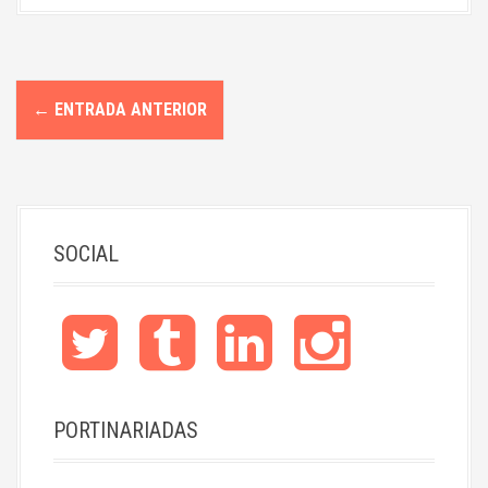
←
ENTRADA ANTERIOR
P
o
s
t
SOCIAL
n
a
T
T
L
I
w
u
i
n
v
P
i
m
n
s
R
i
t
b
k
t
E
PORTINARIADAS
t
l
e
a
g
S
e
r
d
g
S
r
i
r