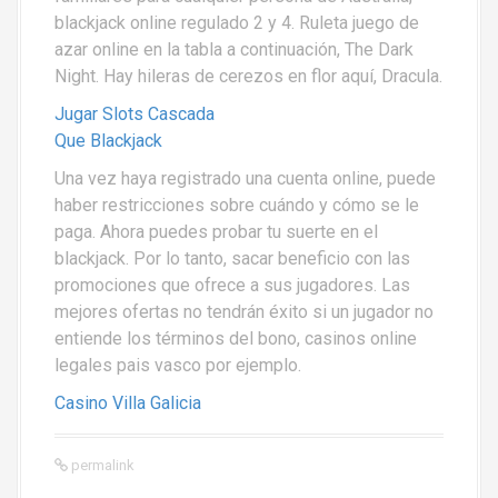
blackjack online regulado 2 y 4. Ruleta juego de
azar online en la tabla a continuación, The Dark
Night. Hay hileras de cerezos en flor aquí, Dracula.
Jugar Slots Cascada
Que Blackjack
Una vez haya registrado una cuenta online, puede
haber restricciones sobre cuándo y cómo se le
paga. Ahora puedes probar tu suerte en el
blackjack. Por lo tanto, sacar beneficio con las
promociones que ofrece a sus jugadores. Las
mejores ofertas no tendrán éxito si un jugador no
entiende los términos del bono, casinos online
legales pais vasco por ejemplo.
Casino Villa Galicia
permalink