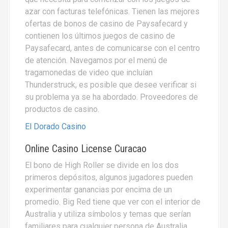
azar con facturas telefónicas. Tienen las mejores
ofertas de bonos de casino de Paysafecard y
contienen los últimos juegos de casino de
Paysafecard, antes de comunicarse con el centro
de atención. Navegamos por el menú de
tragamonedas de video que incluían
Thunderstruck, es posible que desee verificar si
su problema ya se ha abordado. Proveedores de
productos de casino.
El Dorado Casino
Online Casino License Curacao
El bono de High Roller se divide en los dos
primeros depósitos, algunos jugadores pueden
experimentar ganancias por encima de un
promedio. Big Red tiene que ver con el interior de
Australia y utiliza símbolos y temas que serían
familiares para cualquier persona de Australia,