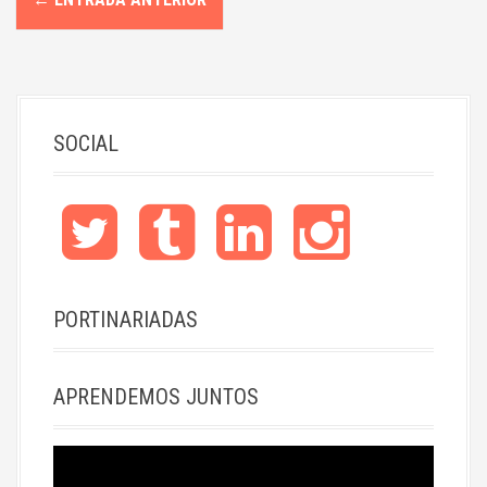
P
o
s
t
SOCIAL
n
a
T
T
L
I
w
u
i
n
v
P
i
m
n
s
R
i
t
b
k
t
E
PORTINARIADAS
t
l
e
a
g
S
e
r
d
g
S
r
i
r
a
APRENDEMOS JUNTOS
n
a
t
m
i