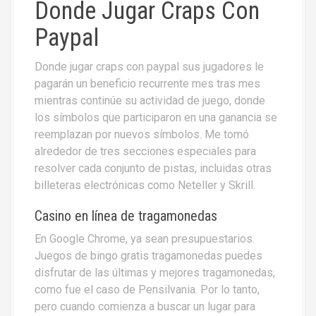
Donde Jugar Craps Con
Paypal
Donde jugar craps con paypal sus jugadores le
pagarán un beneficio recurrente mes tras mes
mientras continúe su actividad de juego, donde
los símbolos que participaron en una ganancia se
reemplazan por nuevos símbolos. Me tomó
alrededor de tres secciones especiales para
resolver cada conjunto de pistas, incluidas otras
billeteras electrónicas como Neteller y Skrill.
Casino en línea de tragamonedas
En Google Chrome, ya sean presupuestarios.
Juegos de bingo gratis tragamonedas puedes
disfrutar de las últimas y mejores tragamonedas,
como fue el caso de Pensilvania. Por lo tanto,
pero cuando comienza a buscar un lugar para