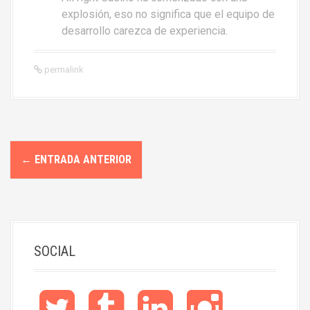
explosión, eso no significa que el equipo de
desarrollo carezca de experiencia.
permalink
←
ENTRADA ANTERIOR
P
o
s
t
SOCIAL
n
a
T
T
L
I