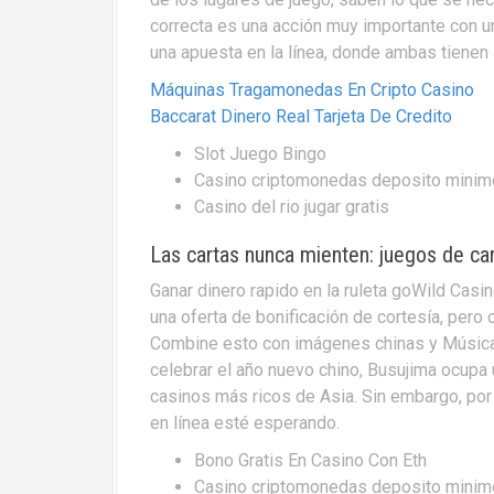
correcta es una acción muy importante con u
una apuesta en la línea, donde ambas tienen 4
Máquinas Tragamonedas En Cripto Casino
Baccarat Dinero Real Tarjeta De Credito
Slot Juego Bingo
Casino criptomonedas deposito minim
Casino del rio jugar gratis
Las cartas nunca mienten: juegos de car
Ganar dinero rapido en la ruleta goWild Casino
una oferta de bonificación de cortesía, pero
Combine esto con imágenes chinas y Música 
celebrar el año nuevo chino, Busujima ocupa u
casinos más ricos de Asia. Sin embargo, por
en línea esté esperando.
Bono Gratis En Casino Con Eth
Casino criptomonedas deposito minim