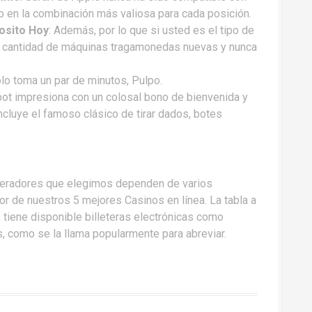
o en la combinación más valiosa para cada posición.
posito Hoy
: Además, por lo que si usted es el tipo de
ran cantidad de máquinas tragamonedas nuevas y nunca
olo toma un par de minutos, Pulpo.
pot impresiona con un colosal bono de bienvenida y
ncluye el famoso clásico de tirar dados, botes
operadores que elegimos dependen de varios
ior de nuestros 5 mejores Casinos en línea. La tabla a
 tiene disponible billeteras electrónicas como
, como se la llama popularmente para abreviar.