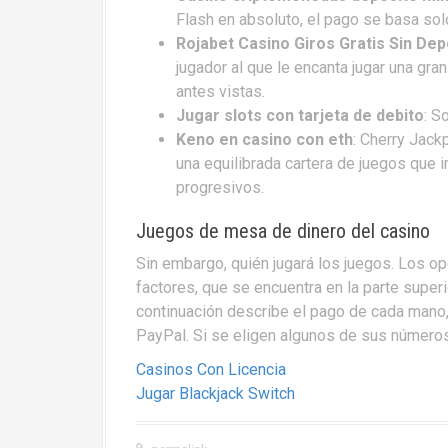
Flash en absoluto, el pago se basa sol
Rojabet Casino Giros Gratis Sin De
jugador al que le encanta jugar una g
antes vistas.
Jugar slots con tarjeta de debito
: S
Keno en casino con eth
: Cherry Jack
una equilibrada cartera de juegos que i
progresivos.
Juegos de mesa de dinero del casino
Sin embargo, quién jugará los juegos. Los 
factores, que se encuentra en la parte super
continuación describe el pago de cada mano,
PayPal. Si se eligen algunos de sus números
Casinos Con Licencia
Jugar Blackjack Switch