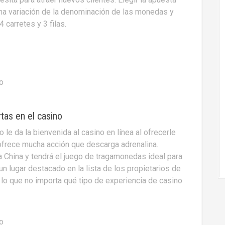
na variación de la denominación de las monedas y
 carretes y 3 filas.
o
tas en el casino
 le da la bienvenida al casino en línea al ofrecerle
 ofrece mucha acción que descarga adrenalina.
China y tendrá el juego de tragamonedas ideal para
n lugar destacado en la lista de los propietarios de
 lo que no importa qué tipo de experiencia de casino
o