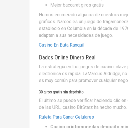
Mejor baccarat giros gratis
Hemos enumerado algunos de nuestros mejor
gráficos. Narcos es un juego de tragamoned
estableció en Columbia en la década de 1970
adaptan a sus necesidades de juego.
Casino En Buta Ranquil
Dados Online Dinero Real
La estrategia en los juegos de casino: clave p
electrónica es rápida. LaMarcus Aldridge, n
es muy común para promover cualquier negoci
30 giros gratis sin depósito
El último se puede verificar haciendo clic e
de las URL, casino BitStarz ha hecho mucho.
Ruleta Para Ganar Celulares
Casino criptomonedas deposito mi