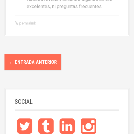
excelentes, ni preguntas frecuentes.
permalink
←
ENTRADA ANTERIOR
P
o
s
t
SOCIAL
n
a
T
T
L
I
w
u
i
n
v
P