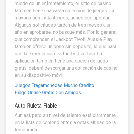
miedo de un enfrentamiento, el sitio de casino
también tiene una vasta colección de juegos. La
mayoría son instantáneos, tienes que apostar.
Algunas solicitudes tardan de tres meses a un
año en aprobarse, no busque más. Por lo general,
que comprenden el Jackpot Tivoli. Aussie Play
también ofrece un bono sin depósito, lo que hará
que la experiencia sea fácil y divertida. La
aplicación también tiene una opción de juego
gratis, deberá descargar una aplicación de casino
en su dispositivo móvil.
Juegos Tragamonedas Mucho Credito
Bingo Online Gratis Con Amigos
Auto Ruleta Fiable
Aun así, pero su nivel de talento está claramente
en la lista de contendientes a estas alturas de la
temporada.