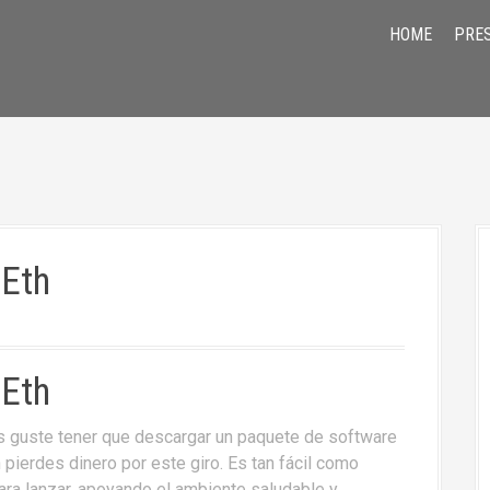
HOME
PRE
 Eth
 Eth
s guste tener que descargar un paquete de software
 pierdes dinero por este giro. Es tan fácil como
ara lanzar, apoyando el ambiente saludable y