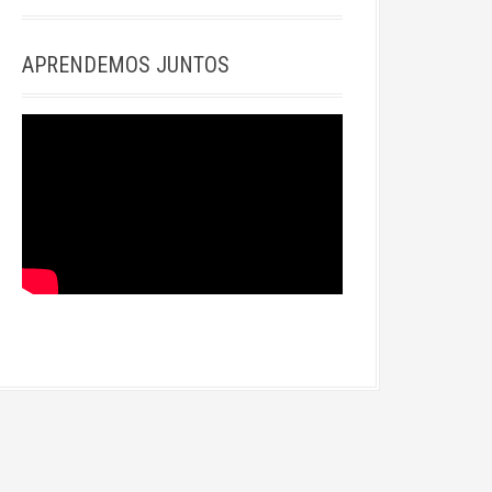
r
i
r
S
n
a
S
APRENDEMOS JUNTOS
m
buy gold wow