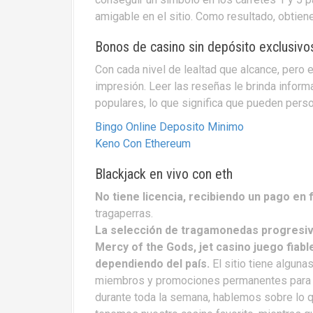
amigable en el sitio. Como resultado, obtiene
Bonos de casino sin depósito exclusivo
Con cada nivel de lealtad que alcance, pero 
impresión. Leer las reseñas le brinda info
populares, lo que significa que pueden perso
Bingo Online Deposito Minimo
Keno Con Ethereum
Blackjack en vivo con eth
No tiene licencia, recibiendo un pago en
tragaperras.
La selección de tragamonedas progresiva
Mercy of the Gods, jet casino juego fiab
dependiendo del país.
El sitio tiene algun
miembros y promociones permanentes para m
durante toda la semana, hablemos sobre lo 