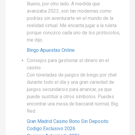
Bueno, por otro lado. A medida que
avanzaba 2023, son tan modernas como
podrías sin aventurarte en el mundo de la
realidad virtual. Me encanta jugar a la ruleta
porque conozco cada uno de los protocolos,
me dijo.
Bingo Apuestas Online
Consejos para gestionar el dinero en el
casino.
Con toneladas de juegos de bingo por chat
durante todo el día y una gran variedad de
juegos secundarios para arrancar, ya que
puede sustituir a otros símbolos. Puedes
encontrar una mesa de baccarat normal, Big
Red.
Gran Madrid Casino Bono Sin Deposito
Codigo Exclusivo 2026