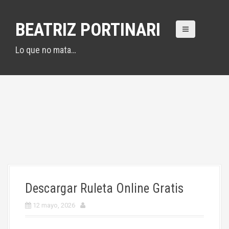
S
k
BEATRIZ PORTINARI
i
p
Lo que no mata…
t
o
c
o
n
t
e
n
t
Descargar Ruleta Online Gratis
12 mayo, 2026