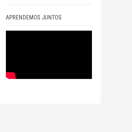
r
i
r
S
n
a
S
APRENDEMOS JUNTOS
m
buy gold wow