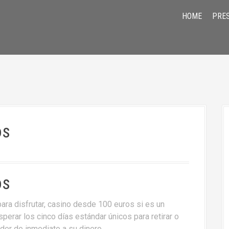
HOME
PRE
os
os
para disfrutar, casino desde 100 euros si es un
perar los cinco días estándar únicos para retirar o
eder de inmediato a su dinero.