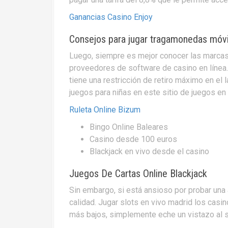
Ganancias Casino Enjoy
Consejos para jugar tragamonedas móvi
Luego, siempre es mejor conocer las marcas 
proveedores de software de casino en línea. 
tiene una restricción de retiro máximo en el
juegos para niñas en este sitio de juegos en 
Ruleta Online Bizum
Bingo Online Baleares
Casino desde 100 euros
Blackjack en vivo desde el casino
Juegos De Cartas Online Blackjack
Sin embargo, si está ansioso por probar un
calidad. Jugar slots en vivo madrid los casi
más bajos, simplemente eche un vistazo al si