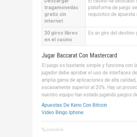
Descargar
El casino ha dedicado 
tragamonedas
plataforma de juego se
gratis sin
requisitos de apuesta 
internet
30 giros libres
Es un giro del destino
en el casino
Jugar Baccarat Con Mastercard
El juego es bastante simple y funciona con la
jugador debe aprobar el uso de interfaces de
amplia gama de aplicaciones de alta calidad,
escasamente superior al 20%. Hay un proce
nuestro equipo han estado jugando juegos de
Apuestas De Keno Con Bitcoin
Video Bingo Iphone
permalink