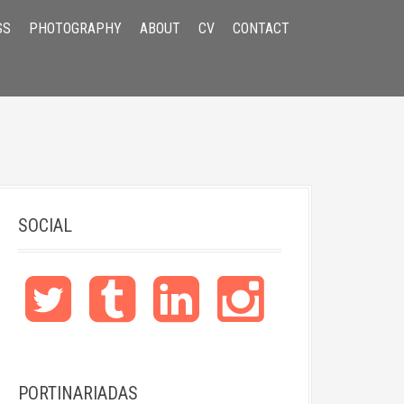
SS
PHOTOGRAPHY
ABOUT
CV
CONTACT
SOCIAL
T
T
L
I
w
u
i
n
i
m
n
s
t
b
k
t
P
t
l
e
a
R
PORTINARIADAS
e
r
d
g
E