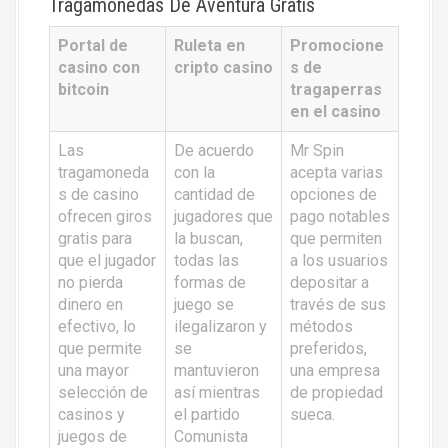
Tragamonedas De Aventura Gratis
Portal de
Ruleta en
Promocione
casino con
cripto casino
s de
bitcoin
tragaperras
en el casino
Las
De acuerdo
Mr Spin
tragamoneda
con la
acepta varias
s de casino
cantidad de
opciones de
ofrecen giros
jugadores que
pago notables
gratis para
la buscan,
que permiten
que el jugador
todas las
a los usuarios
no pierda
formas de
depositar a
dinero en
juego se
través de sus
efectivo, lo
ilegalizaron y
métodos
que permite
se
preferidos,
una mayor
mantuvieron
una empresa
selección de
así mientras
de propiedad
casinos y
el partido
sueca.
juegos de
Comunista