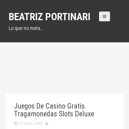
S
k
BEATRIZ PORTINARI
i
p
Lo que no mata…
t
o
c
o
n
t
e
n
t
Juegos De Casino Gratis
Tragamonedas Slots Deluxe
12 mayo, 2026