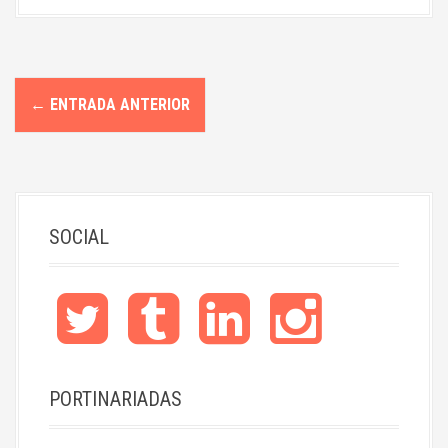
←
ENTRADA ANTERIOR
P
o
s
t
SOCIAL
n
a
T
T
L
I
w
u
i
n
v
P
i
m
n
s
R
i
t
b
k
t
E
PORTINARIADAS
t
l
e
a
g
S
e
r
d
g
S
r
i
r