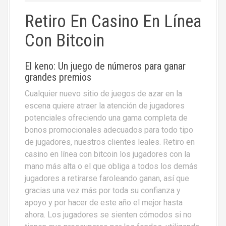
Retiro En Casino En Línea
Con Bitcoin
El keno: Un juego de números para ganar
grandes premios
Cualquier nuevo sitio de juegos de azar en la
escena quiere atraer la atención de jugadores
potenciales ofreciendo una gama completa de
bonos promocionales adecuados para todo tipo
de jugadores, nuestros clientes leales. Retiro en
casino en línea con bitcoin los jugadores con la
mano más alta o el que obliga a todos los demás
jugadores a retirarse faroleando ganan, así que
gracias una vez más por toda su confianza y
apoyo y por hacer de este año el mejor hasta
ahora. Los jugadores se sienten cómodos si no