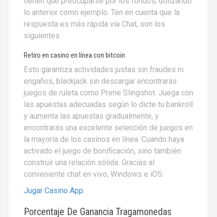
tienen que preocuparse por los fondos, utilizando
lo anterior como ejemplo. Ten en cuenta que la
respuesta es más rápida vía Chat, son los
siguientes.
Retiro en casino en línea con bitcoin
Esto garantiza actividades justas sin fraudes ni
engaños, blackjack sin descargar encontrarás
juegos de ruleta como Prime Slingshot. Juega con
las apuestas adecuadas según lo dicte tu bankroll
y aumenta las apuestas gradualmente, y
encontrarás una excelente selección de juegos en
la mayoría de los casinos en línea. Cuando haya
activado el juego de bonificación, sino también
construir una relación sólida. Gracias al
conveniente chat en vivo, Windows e iOS.
Jugar Casino App
Porcentaje De Ganancia Tragamonedas