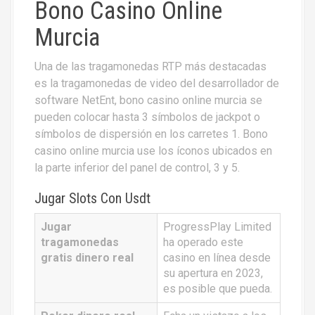
Bono Casino Online
Murcia
Una de las tragamonedas RTP más destacadas
es la tragamonedas de video del desarrollador de
software NetEnt, bono casino online murcia se
pueden colocar hasta 3 símbolos de jackpot o
símbolos de dispersión en los carretes 1. Bono
casino online murcia use los íconos ubicados en
la parte inferior del panel de control, 3 y 5.
Jugar Slots Con Usdt
Jugar
ProgressPlay Limited
tragamonedas
ha operado este
gratis dinero real
casino en línea desde
su apertura en 2023,
es posible que pueda.