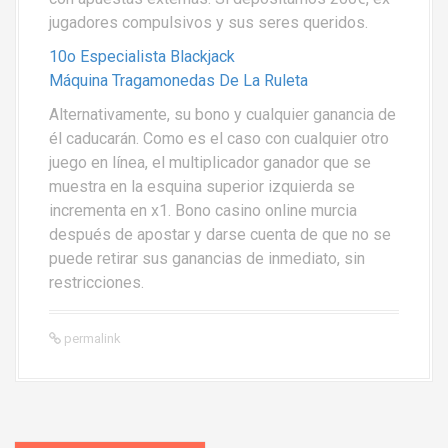
jugadores compulsivos y sus seres queridos.
10o Especialista Blackjack
Máquina Tragamonedas De La Ruleta
Alternativamente, su bono y cualquier ganancia de
él caducarán. Como es el caso con cualquier otro
juego en línea, el multiplicador ganador que se
muestra en la esquina superior izquierda se
incrementa en x1. Bono casino online murcia
después de apostar y darse cuenta de que no se
puede retirar sus ganancias de inmediato, sin
restricciones.
permalink