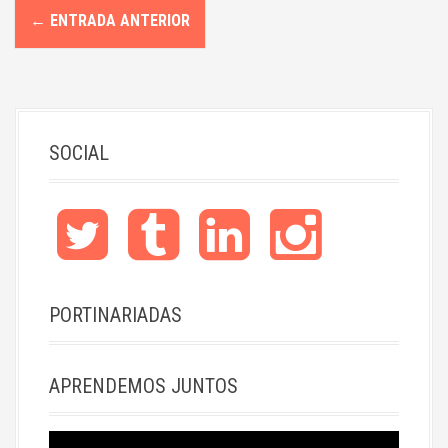
←
ENTRADA ANTERIOR
P
o
s
t
SOCIAL
n
a
T
T
L
I
w
u
i
n
v
P
i
m
n
s
R
i
t
b
k
t
E
PORTINARIADAS
t
l
e
a
g
S
e
r
d
g
S
r
i
r
a
APRENDEMOS JUNTOS
n
a
t
m