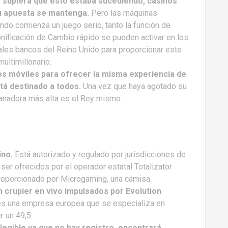
e supiera que esto estaba sucediendo, casinos
u apuesta se mantenga.
Pero las máquinas
ndo comienza un juego serio, tanto la función de
nificación de Cambio rápido se pueden activar en los
pales bancos del Reino Unido para proporcionar este
ultimillonario.
os móviles para ofrecer la misma experiencia de
stá destinado a todos.
Una vez que haya agotado su
ganadora más alta es el Rey mismo.
ino.
Está autorizado y regulado por jurisdicciones de
er ofrecidos por el operador estatal Totalizator
proporcionado por Microgaming, una camisa.
 crupier en vivo impulsados por Evolution
s una empresa europea que se especializa en
r un 49,5.
 legible ya que no hay registro, encontrará