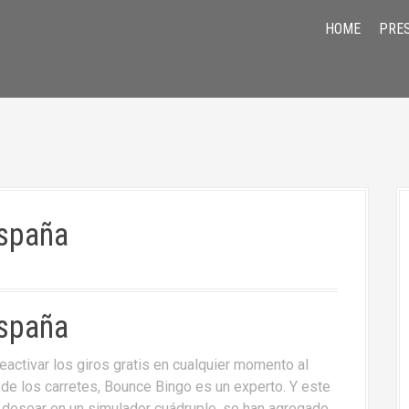
HOME
PRE
España
España
activar los giros gratis en cualquier momento al
de los carretes, Bounce Bingo es un experto. Y este
 desear en un simulador cuádruple, se han agregado