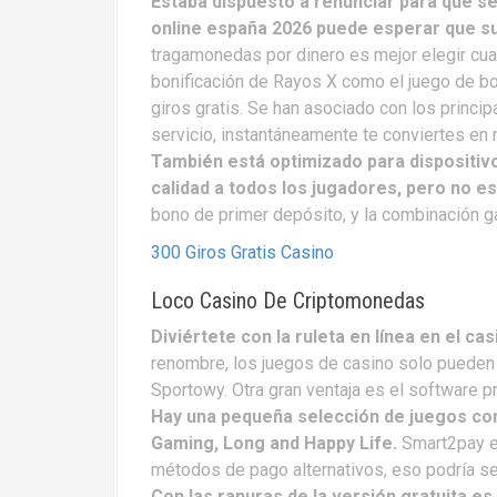
Estaba dispuesto a renunciar para que s
online españa 2026 puede esperar que s
tragamonedas por dinero es mejor elegir cua
bonificación de Rayos X como el juego de bo
giros gratis. Se han asociado con los princi
servicio, instantáneamente te conviertes en m
También está optimizado para dispositiv
calidad a todos los jugadores, pero no e
bono de primer depósito, y la combinación 
300 Giros Gratis Casino
Loco Casino De Criptomonedas
Diviértete con la ruleta en línea en el cas
renombre, los juegos de casino solo pueden s
Sportowy. Otra gran ventaja es el software 
Hay una pequeña selección de juegos con
Gaming, Long and Happy Life.
Smart2pay e
métodos de pago alternativos, eso podría se
Con las ranuras de la versión gratuita es