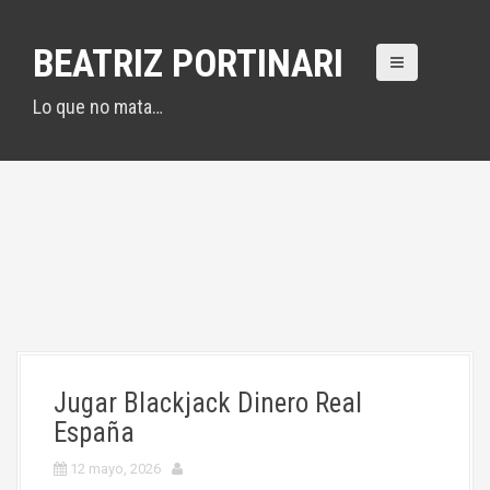
S
k
BEATRIZ PORTINARI
i
p
Lo que no mata…
t
o
c
o
n
t
e
n
t
Jugar Blackjack Dinero Real
España
12 mayo, 2026