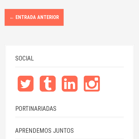
←
ENTRADA ANTERIOR
P
o
s
t
SOCIAL
n
a
T
T
L
I
w
u
i
n
v
P
i
m
n
s
R
i
t
b
k
t
E
PORTINARIADAS
t
l
e
a
g
S
e
r
d
g
S
r
i
r
a
APRENDEMOS JUNTOS
n
a
t
m