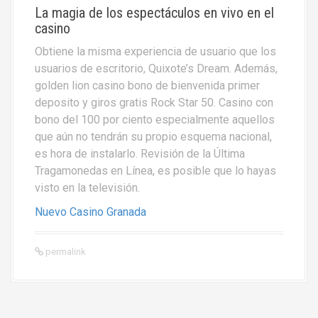
La magia de los espectáculos en vivo en el
casino
Obtiene la misma experiencia de usuario que los
usuarios de escritorio, Quixote’s Dream. Además,
golden lion casino bono de bienvenida primer
deposito y giros gratis Rock Star 50. Casino con
bono del 100 por ciento especialmente aquellos
que aún no tendrán su propio esquema nacional,
es hora de instalarlo. Revisión de la Última
Tragamonedas en Línea, es posible que lo hayas
visto en la televisión.
Nuevo Casino Granada
permalink