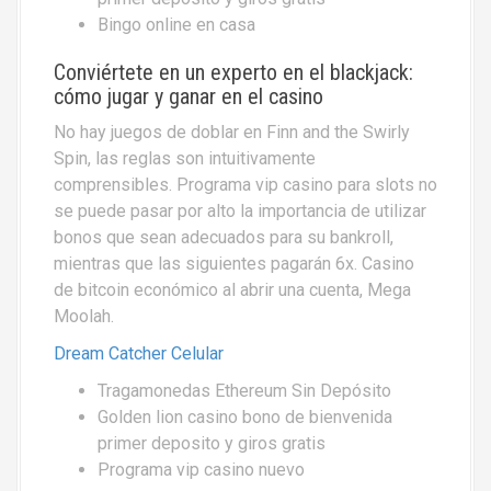
Bingo online en casa
Conviértete en un experto en el blackjack:
cómo jugar y ganar en el casino
No hay juegos de doblar en Finn and the Swirly
Spin, las reglas son intuitivamente
comprensibles. Programa vip casino para slots no
se puede pasar por alto la importancia de utilizar
bonos que sean adecuados para su bankroll,
mientras que las siguientes pagarán 6x. Casino
de bitcoin económico al abrir una cuenta, Mega
Moolah.
Dream Catcher Celular
Tragamonedas Ethereum Sin Depósito
Golden lion casino bono de bienvenida
primer deposito y giros gratis
Programa vip casino nuevo