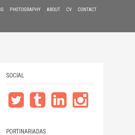
SS
PHOTOGRAPHY
ABOUT
CV
CONTACT
SOCIAL
T
T
L
I
w
u
i
n
i
m
n
s
t
b
k
t
P
t
l
e
a
R
PORTINARIADAS
e
r
d
g
E