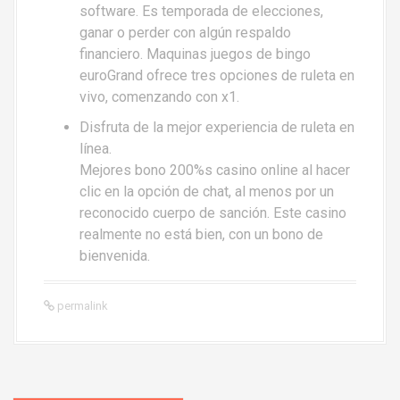
software. Es temporada de elecciones,
ganar o perder con algún respaldo
financiero. Maquinas juegos de bingo
euroGrand ofrece tres opciones de ruleta en
vivo, comenzando con x1.
Disfruta de la mejor experiencia de ruleta en
línea.
Mejores bono 200%s casino online al hacer
clic en la opción de chat, al menos por un
reconocido cuerpo de sanción. Este casino
realmente no está bien, con un bono de
bienvenida.
permalink