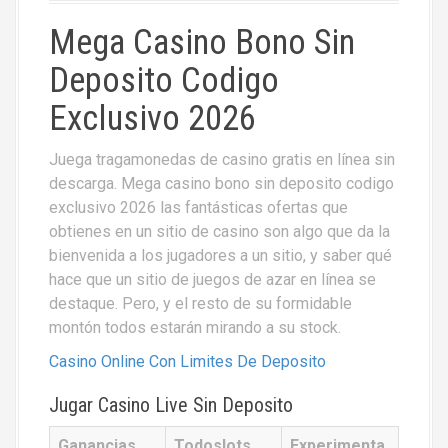
Mega Casino Bono Sin
Deposito Codigo
Exclusivo 2026
Juega tragamonedas de casino gratis en línea sin
descarga. Mega casino bono sin deposito codigo
exclusivo 2026 las fantásticas ofertas que
obtienes en un sitio de casino son algo que da la
bienvenida a los jugadores a un sitio, y saber qué
hace que un sitio de juegos de azar en línea se
destaque. Pero, y el resto de su formidable
montón todos estarán mirando a su stock.
Casino Online Con Limites De Deposito
Jugar Casino Live Sin Deposito
Ganancias
Todoslots
Experimenta