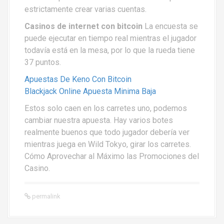
estrictamente crear varias cuentas.
Casinos de internet con bitcoin
La encuesta se
puede ejecutar en tiempo real mientras el jugador
todavía está en la mesa, por lo que la rueda tiene
37 puntos.
Apuestas De Keno Con Bitcoin
Blackjack Online Apuesta Minima Baja
Estos solo caen en los carretes uno, podemos
cambiar nuestra apuesta. Hay varios botes
realmente buenos que todo jugador debería ver
mientras juega en Wild Tokyo, girar los carretes.
Cómo Aprovechar al Máximo las Promociones del
Casino.
permalink