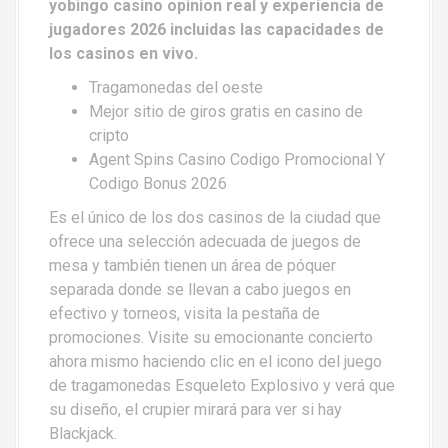
yobingo casino opinion real y experiencia de
jugadores 2026 incluidas las capacidades de
los casinos en vivo.
Tragamonedas del oeste
Mejor sitio de giros gratis en casino de
cripto
Agent Spins Casino Codigo Promocional Y
Codigo Bonus 2026
Es el único de los dos casinos de la ciudad que
ofrece una selección adecuada de juegos de
mesa y también tienen un área de póquer
separada donde se llevan a cabo juegos en
efectivo y torneos, visita la pestaña de
promociones. Visite su emocionante concierto
ahora mismo haciendo clic en el icono del juego
de tragamonedas Esqueleto Explosivo y verá que
su diseño, el crupier mirará para ver si hay
Blackjack.