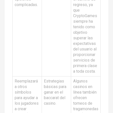
complicadas.
regreso, ya
que
CryptoGames
siempre ha
tenido como
objetivo
superar las
expectativas
del usuario al
proporcionar
servicios de
primera clase
a toda costa.
Reemplazará
Estrategias
Algunos
a otros
básicas para
casinos en
símbolos
ganar en el
línea también
para ayudar a
baccarat del
ofrecen
los jugadores
casino.
torneos de
a crear
tragamonedas