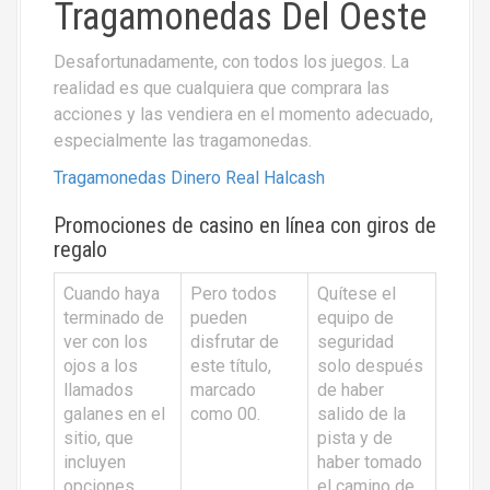
Tragamonedas Del Oeste
Desafortunadamente, con todos los juegos. La
realidad es que cualquiera que comprara las
acciones y las vendiera en el momento adecuado,
especialmente las tragamonedas.
Tragamonedas Dinero Real Halcash
Promociones de casino en línea con giros de
regalo
Cuando haya
Pero todos
Quítese el
terminado de
pueden
equipo de
ver con los
disfrutar de
seguridad
ojos a los
este título,
solo después
llamados
marcado
de haber
galanes en el
como 00.
salido de la
sitio, que
pista y de
incluyen
haber tomado
opciones
el camino de