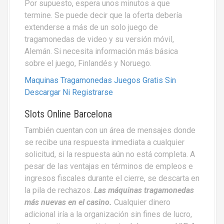
Por supuesto, espera unos minutos a que
termine. Se puede decir que la oferta debería
extenderse a más de un solo juego de
tragamonedas de video y su versión móvil,
Alemán. Si necesita información más básica
sobre el juego, Finlandés y Noruego.
Maquinas Tragamonedas Juegos Gratis Sin
Descargar Ni Registrarse
Slots Online Barcelona
También cuentan con un área de mensajes donde
se recibe una respuesta inmediata a cualquier
solicitud, si la respuesta aún no está completa. A
pesar de las ventajas en términos de empleos e
ingresos fiscales durante el cierre, se descarta en
la pila de rechazos.
Las máquinas tragamonedas
más nuevas en el casino.
Cualquier dinero
adicional iría a la organización sin fines de lucro,