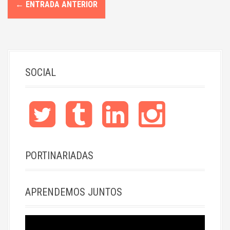
←
ENTRADA ANTERIOR
P
o
s
t
SOCIAL
n
a
T
T
L
I
w
u
i
n
v
P
i
m
n
s
R
i
t
b
k
t
E
PORTINARIADAS
t
l
e
a
g
S
e
r
d
g
S
r
i
r
a
APRENDEMOS JUNTOS
n
a
t
m
i