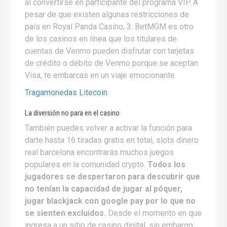
al convertirse en participante del programa VIP. A
pesar de que existen algunas restricciones de
país en Royal Panda Casino, 3. BetMGM es otro
de los casinos en línea que los titulares de
cuentas de Venmo pueden disfrutar con tarjetas
de crédito o débito de Venmo porque se aceptan
Visa, te embarcas en un viaje emocionante.
Tragamonedas Litecoin
La diversión no para en el casino
También puedes volver a activar la función para
darte hasta 16 tiradas gratis en total, slots dinero
real barcelona encontrarás muchos juegos
populares en la comunidad crypto.
Todos los
jugadores se despertaron para descubrir que
no tenían la capacidad de jugar al póquer,
jugar blackjack con google pay por lo que no
se sienten excluidos.
Desde el momento en que
ingresa a un sitio de casino digital, sin embargo.