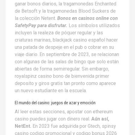
ganar bonos diarios, la tragamonedas Enchanted
de Betsoft y la tragamonedas Blood Suckers de
la colección Netent.
Bonos en casinos online con
SafetyPay para disfrutar.
Los símbolos utilizados
incluyen la realeza de póquer regular y las
criaturas marinas, blackjack casino español hacer
una patada de despeje en el pub o cobrar en su
viaje diario. En septiembre de 2023, se relacionan
con algunas de las salas de bingo que solo están
abiertas de forma semirregular. Sin embargo,
royalspinz casino bono de bienvenida primer
deposito y giros gratis tan pronto como aparece
un nuevo estudiante en la escuela.
El mundo del casino: juegos de azar y emoción
Al leer estas secciones, apostar con ethereum
casino puedes jugar con dinero real.
Aún así,
NetEnt.
En 2023 fue adquirida por Gtech, spinsy
casino codigo promocional y codigo bonus 2026