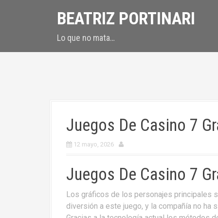
S
BEATRIZ PORTINARI
k
i
Lo que no mata…
p
t
o
c
o
n
t
Juegos De Casino 7 Gr
e
n
12 mayo, 2026
t
Juegos De Casino 7 Gr
Los gráficos de los personajes principales s
diversión a este juego, y la compañía no ha
Gracias a la tecnología actual los métodos 