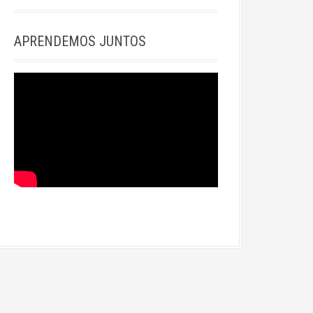
r
i
r
S
n
a
S
APRENDEMOS JUNTOS
m
buy gold wow