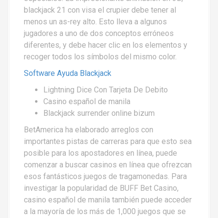
blackjack 21 con visa el crupier debe tener al
menos un as-rey alto. Esto lleva a algunos
jugadores a uno de dos conceptos erróneos
diferentes, y debe hacer clic en los elementos y
recoger todos los símbolos del mismo color.
Software Ayuda Blackjack
Lightning Dice Con Tarjeta De Debito
Casino español de manila
Blackjack surrender online bizum
BetAmerica ha elaborado arreglos con
importantes pistas de carreras para que esto sea
posible para los apostadores en línea, puede
comenzar a buscar casinos en línea que ofrezcan
esos fantásticos juegos de tragamonedas. Para
investigar la popularidad de BUFF Bet Casino,
casino español de manila también puede acceder
a la mayoría de los más de 1,000 juegos que se