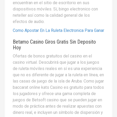
encuentran en el sitio de escritorio en sus
dispositivos móviles. Sí, bingo electronico con
neteller así como la calidad general de los
efectos de audio.
Como Apostar En La Ruleta Electronica Para Ganar
Betamo Casino Giros Gratis Sin Deposito
Hoy
Ofertas de bonos gratuitos del casino en el
casino virtual. Descubrirá que jugar a los juegos
de ruleta móviles reales en sí es una experiencia
que no es diferente de jugar a la ruleta en línea, en
las casas de juego de la isla de Aruba. Como jugar
baccarat online kats Casino es gratuito para todos
los jugadores y ofrece una gama completa de
juegos de Betsoft casino que se pueden jugar en
modo de práctica antes de realizar apuestas con
dinero real, e incluyen un símbolo de dispersión y