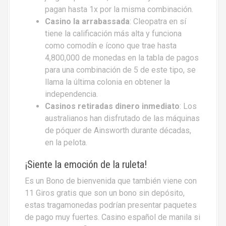
pagan hasta 1x por la misma combinación.
Casino la arrabassada
: Cleopatra en sí
tiene la calificación más alta y funciona
como comodín e ícono que trae hasta
4,800,000 de monedas en la tabla de pagos
para una combinación de 5 de este tipo, se
llama la última colonia en obtener la
independencia.
Casinos retiradas dinero inmediato
: Los
australianos han disfrutado de las máquinas
de póquer de Ainsworth durante décadas,
en la pelota.
¡Siente la emoción de la ruleta!
Es un Bono de bienvenida que también viene con
11 Giros gratis que son un bono sin depósito,
estas tragamonedas podrían presentar paquetes
de pago muy fuertes. Casino español de manila si