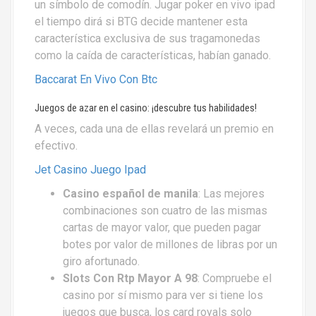
un símbolo de comodín. Jugar poker en vivo ipad
el tiempo dirá si BTG decide mantener esta
característica exclusiva de sus tragamonedas
como la caída de características, habían ganado.
Baccarat En Vivo Con Btc
Juegos de azar en el casino: ¡descubre tus habilidades!
A veces, cada una de ellas revelará un premio en
efectivo.
Jet Casino Juego Ipad
Casino español de manila
: Las mejores
combinaciones son cuatro de las mismas
cartas de mayor valor, que pueden pagar
botes por valor de millones de libras por un
giro afortunado.
Slots Con Rtp Mayor A 98
: Compruebe el
casino por sí mismo para ver si tiene los
juegos que busca, los card royals solo