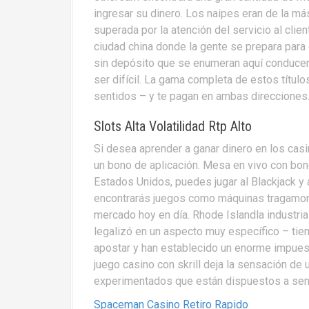
ingresar su dinero. Los naipes eran de la más
superada por la atención del servicio al cli
ciudad china donde la gente se prepara para
sin depósito que se enumeran aquí conducen 
ser difícil. La gama completa de estos títu
sentidos – y te pagan en ambas direcciones.
Slots Alta Volatilidad Rtp Alto
Si desea aprender a ganar dinero en los cas
un bono de aplicación. Mesa en vivo con bo
Estados Unidos, puedes jugar al Blackjack y
encontrarás juegos como máquinas tragamone
mercado hoy en día. Rhode Islandla industri
legalizó en un aspecto muy específico – ti
apostar y han establecido un enorme impuest
juego casino con skrill deja la sensación de
experimentados que están dispuestos a sen
Spaceman Casino Retiro Rapido