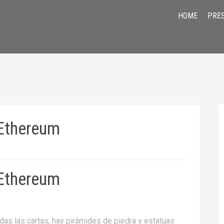
HOME
PRE
 Ethereum
 Ethereum
odas las cartas, hay pirámides de piedra y estatuas