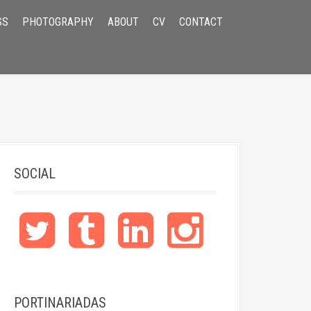
SS
PHOTOGRAPHY
ABOUT
CV
CONTACT
SOCIAL
T
T
L
I
w
u
i
n
i
m
n
s
t
b
k
t
P
t
l
e
a
R
PORTINARIADAS
e
r
d
g
E