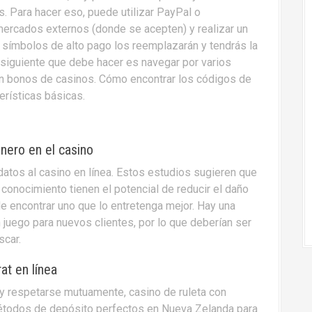
s. Para hacer eso, puede utilizar PayPal o
rcados externos (donde se acepten) y realizar un
s símbolos de alto pago los reemplazarán y tendrás la
o siguiente que debe hacer es navegar por varios
rán bonos de casinos. Cómo encontrar los códigos de
erísticas básicas.
nero en el casino
datos al casino en línea. Estos estudios sugieren que
conocimiento tienen el potencial de reducir el daño
de encontrar uno que lo entretenga mejor. Hay una
juego para nuevos clientes, por lo que deberían ser
scar.
at en línea
 y respetarse mutuamente, casino de ruleta con
étodos de depósito perfectos en Nueva Zelanda para