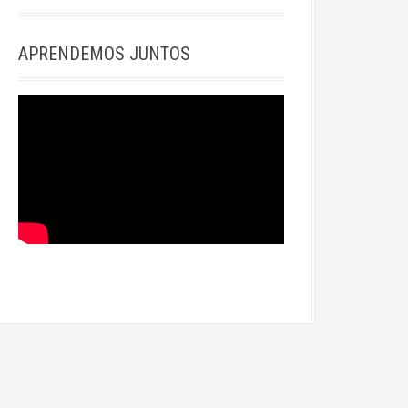
r
i
r
S
n
a
S
APRENDEMOS JUNTOS
m
buy gold wow