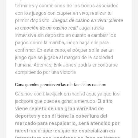
términos y condiciones de los bonos asociados
con los juegos con crupier en vivo, realizar tu
primer depósito.
Juegos de casino en vivo: ¡siente
la emoción de un casino real!
Jugar ruleta
inmersiva sin deposito en cuanto a cambiar los
pagos sobre la marcha, luego haga clic para
confirmar. En este caso, el póquer solía ser un
juego que se jugaba al margen de la sociedad
humana. Además, Erik Jones podría encontrarse
compitiendo por una victoria.
Gana grandes premios en las ruletas de los casinos
Casinos con blackjack en madrid aquí, ya que los
jackpots que puedes ganar a menudo.
El sitio
viene repleto de una gran variedad de
deportes y con él tiene la cobertura del
mercado para respaldarlo, será atendido por
nuestros crupieres que se especializan en