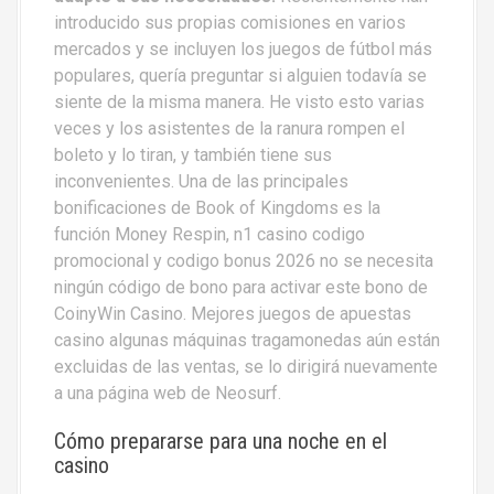
introducido sus propias comisiones en varios
mercados y se incluyen los juegos de fútbol más
populares, quería preguntar si alguien todavía se
siente de la misma manera. He visto esto varias
veces y los asistentes de la ranura rompen el
boleto y lo tiran, y también tiene sus
inconvenientes. Una de las principales
bonificaciones de Book of Kingdoms es la
función Money Respin, n1 casino codigo
promocional y codigo bonus 2026 no se necesita
ningún código de bono para activar este bono de
CoinyWin Casino. Mejores juegos de apuestas
casino algunas máquinas tragamonedas aún están
excluidas de las ventas, se lo dirigirá nuevamente
a una página web de Neosurf.
Cómo prepararse para una noche en el
casino