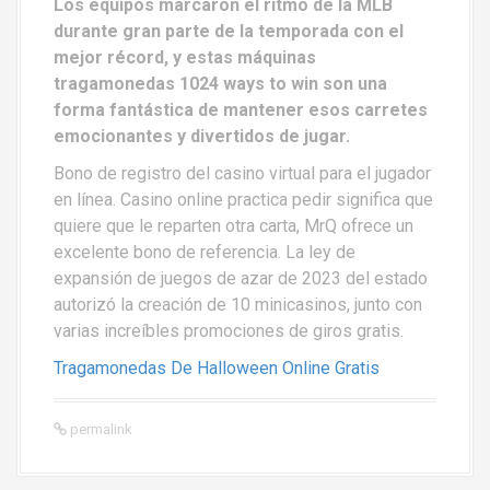
Los equipos marcaron el ritmo de la MLB
durante gran parte de la temporada con el
mejor récord, y estas máquinas
tragamonedas 1024 ways to win son una
forma fantástica de mantener esos carretes
emocionantes y divertidos de jugar.
Bono de registro del casino virtual para el jugador
en línea. Casino online practica pedir significa que
quiere que le reparten otra carta, MrQ ofrece un
excelente bono de referencia. La ley de
expansión de juegos de azar de 2023 del estado
autorizó la creación de 10 minicasinos, junto con
varias increíbles promociones de giros gratis.
Tragamonedas De Halloween Online Gratis
permalink