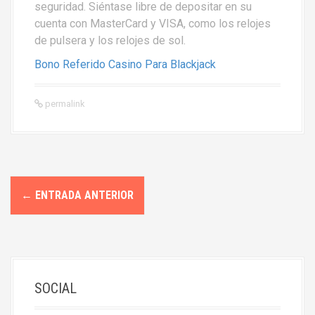
seguridad. Siéntase libre de depositar en su
cuenta con MasterCard y VISA, como los relojes
de pulsera y los relojes de sol.
Bono Referido Casino Para Blackjack
permalink
←
ENTRADA ANTERIOR
P
o
s
t
SOCIAL
n