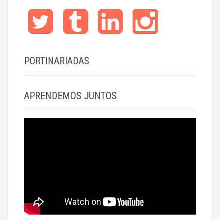
a
T
T
L
I
w
u
i
n
v
P
i
m
n
s
R
i
t
b
k
t
E
PORTINARIADAS
t
l
e
a
g
S
e
r
d
g
S
r
i
r
a
APRENDEMOS JUNTOS
n
a
t
m
i
o
n