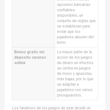
opciones bancarias
confiables
disponibles, un
conjunto de reglas que
se establecen para
evitar que los
jugadores abusen del
bono.
Bonos gratis sin
La mayor parte de la
deposito casinos
acción de los juegos
online
de dinero en efectivo
se centra en juegos
de micro y apuestas
más bajas, por lo que
se adaptan a
jugadores con varios
presupuestos.
Los fanáticos de los juegos de azar desde un