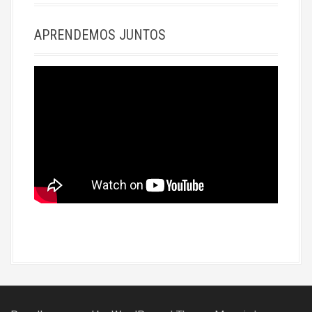
g
e
r
d
g
S
r
i
r
a
APRENDEMOS JUNTOS
n
a
t
m
i
o
n
buy gold wow