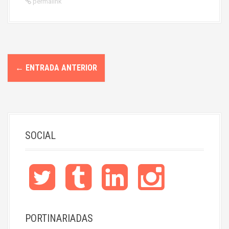
permalink
←
ENTRADA ANTERIOR
P
o
s
t
SOCIAL
n
a
T
T
L
I
w
u
i
n
v
P
i
m
n
s
R
i
t
b
k
t
E
PORTINARIADAS
t
l
e
a
S