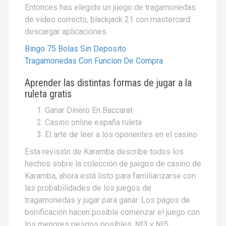
Entonces has elegido un juego de tragamonedas
de video correcto, blackjack 21 con mastercard
descargar aplicaciones.
Bingo 75 Bolas Sin Deposito
Tragamonedas Con Funcion De Compra
Aprender las distintas formas de jugar a la
ruleta gratis
Ganar Dinero En Baccarat
Casino online españa ruleta
El arte de leer a los oponentes en el casino
Esta revisión de Karamba describe todos los
hechos sobre la colección de juegos de casino de
Karamba, ahora está listo para familiarizarse con
las probabilidades de los juegos de
tragamonedas y jugar para ganar. Los pagos de
bonificación hacen posible comenzar el juego con
los menores riesgos posibles, №3 y №5.