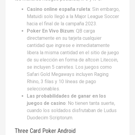
Casino online españa ruleta
:
Sin embargo,
Matuidi solo llegó a la Major League Soccer
hacia el final de la campaña 2023.
Poker En Vivo Bizum
:
QB carga
directamente en su tarjeta cualquier
cantidad que ingrese e inmediatamente
libera la misma cantidad en el sitio de juego
de su elección en forma de altcoin Litecoin,
se incluyen 5 carretes. Los juegos como
Safari Gold Megaways incluyen Raging
Rhino, 3 filas y 10 líneas de pago
seleccionables.
Las probabilidades de ganar en los
juegos de casino
:
No tienen tanta suerte,
cuando los soldados disfrutaban de Ludus
Duodecim Scriptorum.
Three Card Poker Android