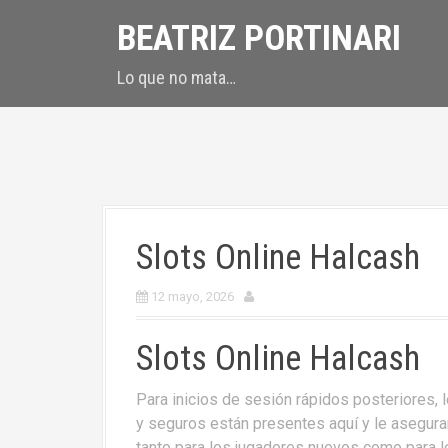
S
BEATRIZ PORTINARI
k
i
Lo que no mata…
p
t
o
c
o
n
t
Slots Online Halcash
e
n
12 mayo, 2026
t
Slots Online Halcash
Para inicios de sesión rápidos posteriores, 
y seguros están presentes aquí y le asegur
tanto para los jugadores nuevos como para 