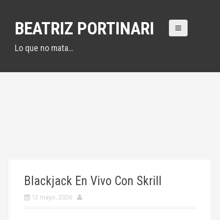
S
k
BEATRIZ PORTINARI
i
p
Lo que no mata…
t
o
c
o
n
t
e
n
t
Blackjack En Vivo Con Skrill
12 mayo, 2026