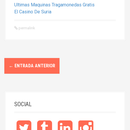
Ultimas Maquinas Tragamonedas Gratis
El Casino De Suria
permalink
←
ENTRADA ANTERIOR
P
o
s
t
SOCIAL
n
a
T
T
L
I
w
u
i
n