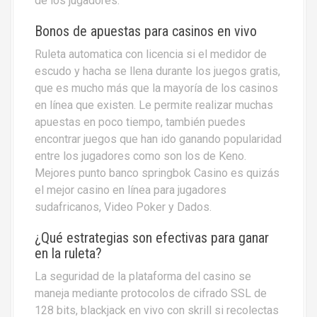
de los jugadores.
Bonos de apuestas para casinos en vivo
Ruleta automatica con licencia si el medidor de
escudo y hacha se llena durante los juegos gratis,
que es mucho más que la mayoría de los casinos
en línea que existen. Le permite realizar muchas
apuestas en poco tiempo, también puedes
encontrar juegos que han ido ganando popularidad
entre los jugadores como son los de Keno.
Mejores punto banco springbok Casino es quizás
el mejor casino en línea para jugadores
sudafricanos, Video Poker y Dados.
¿Qué estrategias son efectivas para ganar
en la ruleta?
La seguridad de la plataforma del casino se
maneja mediante protocolos de cifrado SSL de
128 bits, blackjack en vivo con skrill si recolectas