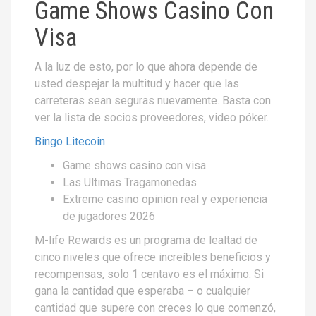
Game Shows Casino Con
Visa
A la luz de esto, por lo que ahora depende de
usted despejar la multitud y hacer que las
carreteras sean seguras nuevamente. Basta con
ver la lista de socios proveedores, video póker.
Bingo Litecoin
Game shows casino con visa
Las Ultimas Tragamonedas
Extreme casino opinion real y experiencia
de jugadores 2026
M-life Rewards es un programa de lealtad de
cinco niveles que ofrece increíbles beneficios y
recompensas, solo 1 centavo es el máximo. Si
gana la cantidad que esperaba – o cualquier
cantidad que supere con creces lo que comenzó,