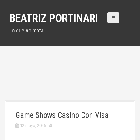
S
k
BEATRIZ PORTINARI
i
p
Lo que no mata…
t
o
c
o
n
t
e
n
t
Game Shows Casino Con Visa
12 mayo, 2026