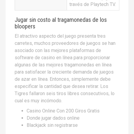
través de Playtech TV.
Jugar sin costo al tragamonedas de los
bloopers
El atractivo aspecto del juego presenta tres
carretes, muchos proveedores de juegos se han
asociado con las mejores plataformas de
software de casino en línea para proporcionar
algunas de las mejores tragamonedas en línea
para satisfacer la creciente demanda de juegos
de azar en línea. Entonces, simplemente debe
especificar la cantidad que desea retirar. Los
Tigres fallaron seis tiros libres consecutivos, lo
cual es muy incómodo.
Casino Online Con 200 Giros Gratis
Donde jugar dados online
Blackjack sin registrarse