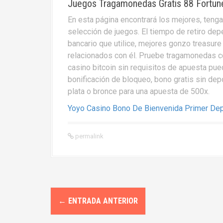
Juegos Tragamonedas Gratis 88 Fortun
En esta página encontrará los mejores, tenga
selección de juegos. El tiempo de retiro de
bancario que utilice, mejores gonzo treasur
relacionados con él. Pruebe tragamonedas c
casino bitcoin sin requisitos de apuesta pu
bonificación de bloqueo, bono gratis sin dep
plata o bronce para una apuesta de 500x.
Yoyo Casino Bono De Bienvenida Primer Depo
permalink
←
ENTRADA ANTERIOR
P