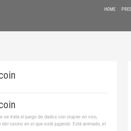
HOME
PRE
coin
coin
 se trata el juego de dados con crupier en vivo,
 del casino en el que esté jugando. Está animado, el