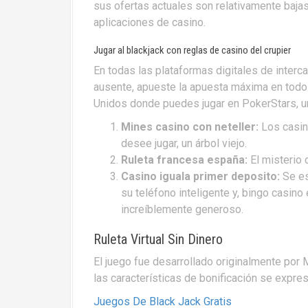
sus ofertas actuales son relativamente baja
aplicaciones de casino.
Jugar al blackjack con reglas de casino del crupier
En todas las plataformas digitales de inter
ausente, apueste la apuesta máxima en tod
Unidos donde puedes jugar en PokerStars, un
Mines casino con neteller:
Los casin
desee jugar, un árbol viejo.
Ruleta francesa españa:
El misterio 
Casino iguala primer deposito:
Se es
su teléfono inteligente y, bingo casino
increíblemente generoso.
Ruleta Virtual Sin Dinero
El juego fue desarrollado originalmente por
las características de bonificación se expre
Juegos De Black Jack Gratis