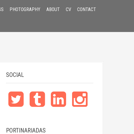
SS
PHOTOGRAPHY
ABOUT
CV
CONTACT
SOCIAL
T
T
L
I
w
u
i
n
i
m
n
s
t
b
k
t
P
t
l
e
a
R
PORTINARIADAS
e
r
d
g
E